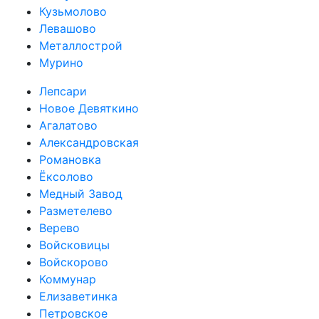
Кузьмолово
Левашово
Металлострой
Мурино
Лепсари
Новое Девяткино
Агалатово
Александровская
Романовка
Ёксолово
Медный Завод
Разметелево
Верево
Войсковицы
Войскорово
Коммунар
Елизаветинка
Петровское