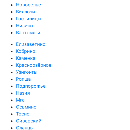
Новоселье
Виллози
Гостилицы
Низино
Вартемяги
Елизаветино
Кобрино
Каменка
Красноозёрное
Узигонты
Ропша
Подпорожье
Назия
Мга
Осьмино
Тосно
Сиверский
Сланцы