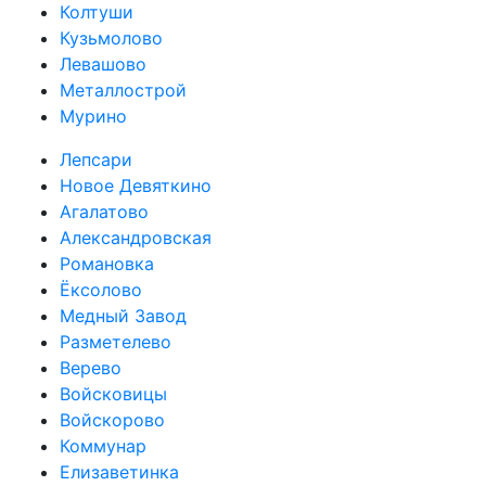
Колтуши
Кузьмолово
Левашово
Металлострой
Мурино
Лепсари
Новое Девяткино
Агалатово
Александровская
Романовка
Ёксолово
Медный Завод
Разметелево
Верево
Войсковицы
Войскорово
Коммунар
Елизаветинка