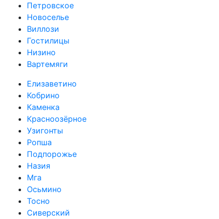
Петровское
Новоселье
Виллози
Гостилицы
Низино
Вартемяги
Елизаветино
Кобрино
Каменка
Красноозёрное
Узигонты
Ропша
Подпорожье
Назия
Мга
Осьмино
Тосно
Сиверский