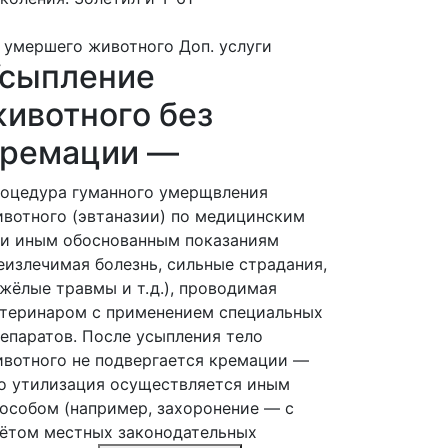
 умершего животного
Доп. услуги
Усыпление
ивотного без
кремации —
оцедура гуманного умерщвления
вотного (эвтаназии) по медицинским
и иным обоснованным показаниям
еизлечимая болезнь, сильные страдания,
жёлые травмы и т. д.), проводимая
теринаром с применением специальных
епаратов. После усыпления тело
вотного не подвергается кремации —
о утилизация осуществляется иным
особом (например, захоронение — с
ётом местных законодательных