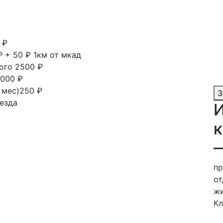
 ₽
₽ + 50 ₽ 1км от мкад
ного
2500 ₽
000 ₽
1 мес)250 ₽
З
езда
И
к
пр
от
жи
Кл