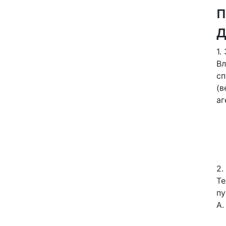
д
1.
Вл
сп
(в
аг
2.
Те
пу
А.