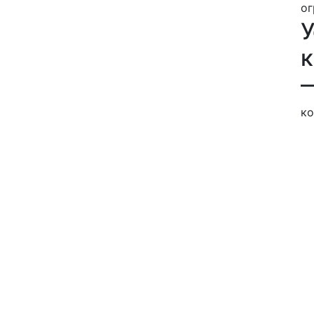
ог
У
к
ко