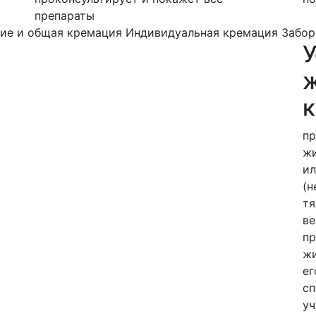
препараты
ие и общая кремация
Индивидуальная кремация
Забор
ж
пр
жи
ил
(н
тя
ве
пр
жи
ег
сп
уч