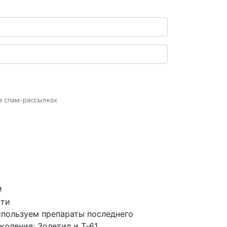
 в спам-рассылках
и
пользуем препараты последнего
коления: Золетил и Т-61