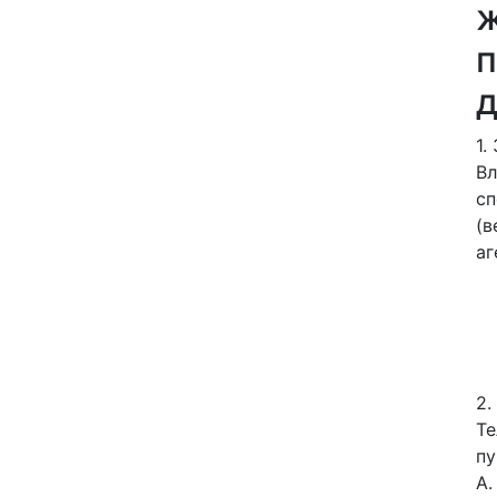
ж
д
1.
Вл
сп
(в
аг
2.
Те
пу
А.