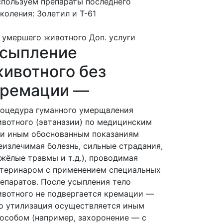
пользуем препараты последнего
коления: Золетил и Т-61
 умершего животного
Доп. услуги
Усыпление
ивотного без
кремации —
оцедура гуманного умерщвления
вотного (эвтаназии) по медицинским
и иным обоснованным показаниям
еизлечимая болезнь, сильные страдания,
жёлые травмы и т. д.), проводимая
теринаром с применением специальных
епаратов. После усыпления тело
вотного не подвергается кремации —
о утилизация осуществляется иным
особом (например, захоронение — с