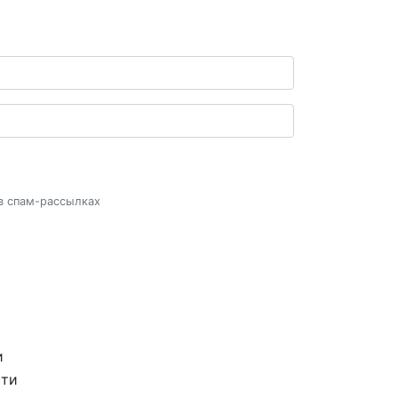
 в спам-рассылках
и