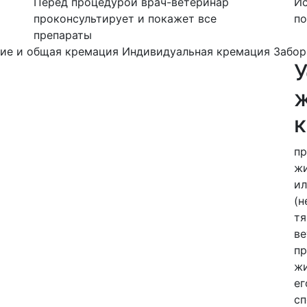
Перед процедурой врач-ветеринар
Ис
проконсультирует и покажет все
по
препараты
ие и общая кремация
Индивидуальная кремация
Забор
ж
пр
жи
ил
(н
тя
ве
пр
жи
ег
сп