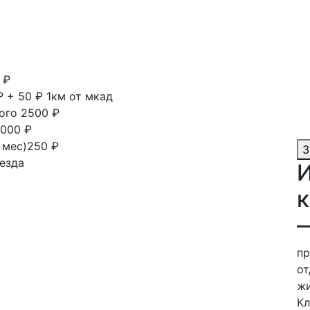
 ₽
₽ + 50 ₽ 1км от мкад
ного
2500 ₽
000 ₽
1 мес)250 ₽
З
езда
И
к
пр
от
жи
Кл