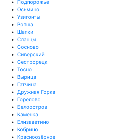
Подпорожье
Осьмино
Узигонты
Ропша
Шапки
Сланцы
Сосново
Сиверский
Сестрорецк
Тосно
Вырица
Гатчина
Дружная Горка
Горелово
Белоостров
Каменка
Елизаветино
Кобрино
Красноозёрное