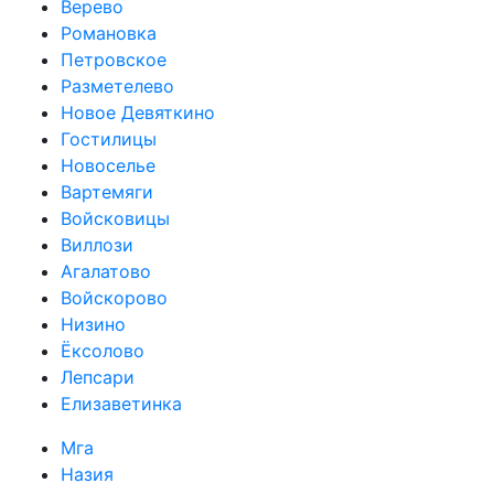
Верево
Романовка
Петровское
Разметелево
Новое Девяткино
Гостилицы
Новоселье
Вартемяги
Войсковицы
Виллози
Агалатово
Войскорово
Низино
Ёксолово
Лепсари
Елизаветинка
Мга
Назия