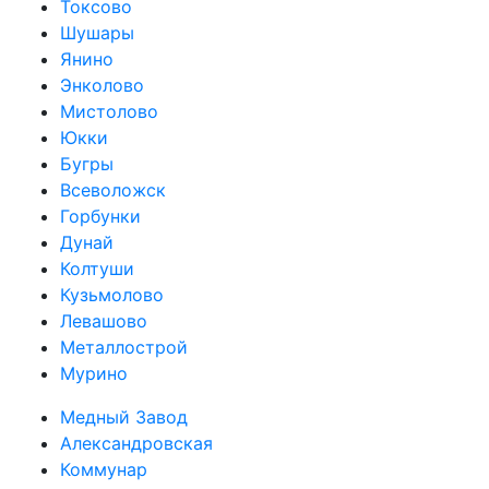
Токсово
Шушары
Янино
Энколово
Мистолово
Юкки
Бугры
Всеволожск
Горбунки
Дунай
Колтуши
Кузьмолово
Левашово
Металлострой
Мурино
Медный Завод
Александровская
Коммунар