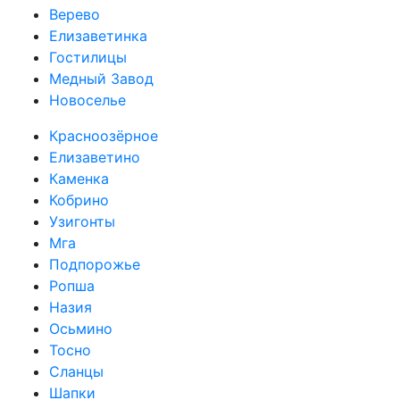
Верево
Елизаветинка
Гостилицы
Медный Завод
Новоселье
Красноозёрное
Елизаветино
Каменка
Кобрино
Узигонты
Мга
Подпорожье
Ропша
Назия
Осьмино
Тосно
Сланцы
Шапки