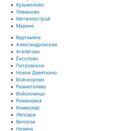
Кузьмолово
Левашово
Металлострой
Мурино
Вартемяги
Александровская
Агалатово
Ёксолово
Петровское
Новое Девяткино
Войскорово
Разметелево
Войсковицы
Романовка
Коммунар
Лепсари
Виллози
Низино