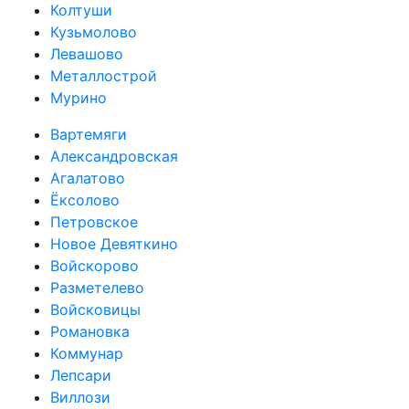
Колтуши
Кузьмолово
Левашово
Металлострой
Мурино
Вартемяги
Александровская
Агалатово
Ёксолово
Петровское
Новое Девяткино
Войскорово
Разметелево
Войсковицы
Романовка
Коммунар
Лепсари
Виллози