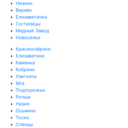
Низино
Верево
Елизаветинка
Гостилицы
Медный Завод
Новоселье
Красноозёрное
Елизаветино
Каменка
Кобрино
Узигонты
Мга
Подпорожье
Ропша
Назия
Осьмино
Тосно
Сланцы