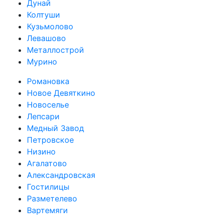
Дунай
Колтуши
Кузьмолово
Левашово
Металлострой
Мурино
Романовка
Новое Девяткино
Новоселье
Лепсари
Медный Завод
Петровское
Низино
Агалатово
Александровская
Гостилицы
Разметелево
Вартемяги