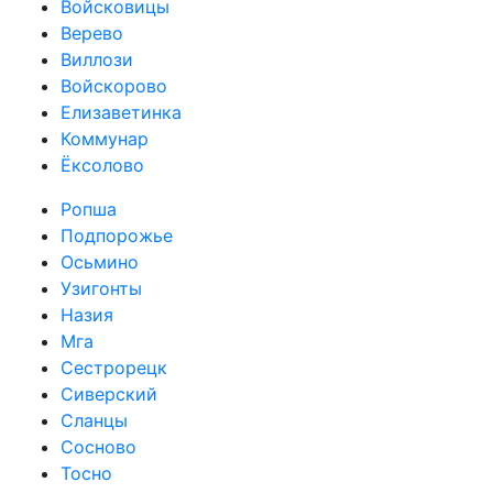
Войсковицы
Верево
Виллози
Войскорово
Елизаветинка
Коммунар
Ёксолово
Ропша
Подпорожье
Осьмино
Узигонты
Назия
Мга
Сестрорецк
Сиверский
Сланцы
Сосново
Тосно