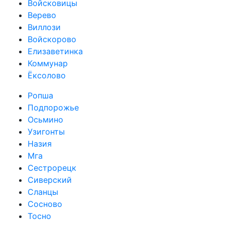
Войсковицы
Верево
Виллози
Войскорово
Елизаветинка
Коммунар
Ёксолово
Ропша
Подпорожье
Осьмино
Узигонты
Назия
Мга
Сестрорецк
Сиверский
Сланцы
Сосново
Тосно