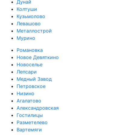
Дунай
Колтуши
Кузьмолово
Левашово
Металлострой
Мурино
Романовка
Новое Девяткино
Новоселье
Лепсари
Медный Завод
Петровское
Низино
Агалатово
Александровская
Гостилицы
Разметелево
Вартемяги