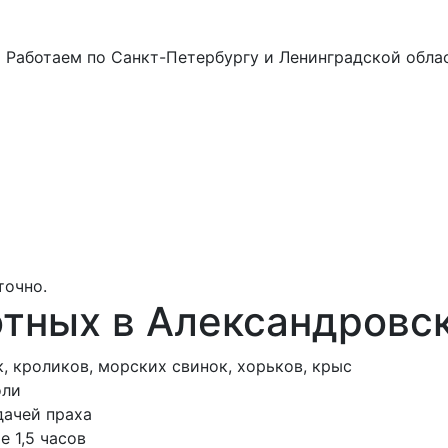
а
Работаем по Санкт-Петербургу и Ленинградской обла
точно.
тных в Александровс
, кроликов, морских свинок, хорьков, крыс
оли
дачей праха
е 1,5 часов