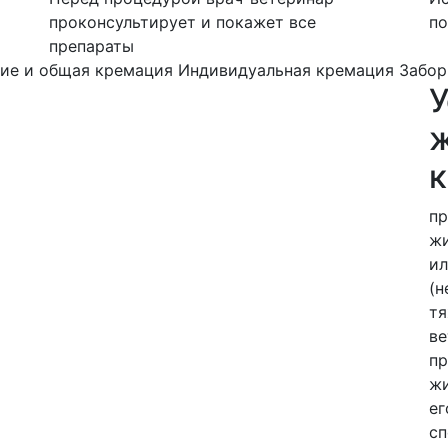
проконсультирует и покажет все
по
препараты
ие и общая кремация
Индивидуальная кремация
Забор
ж
пр
жи
ил
(н
тя
ве
пр
жи
ег
сп