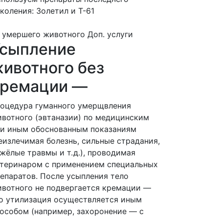
коления: Золетил и Т-61
 умершего животного
Доп. услуги
Усыпление
ивотного без
кремации —
оцедура гуманного умерщвления
вотного (эвтаназии) по медицинским
и иным обоснованным показаниям
еизлечимая болезнь, сильные страдания,
жёлые травмы и т. д.), проводимая
теринаром с применением специальных
епаратов. После усыпления тело
вотного не подвергается кремации —
о утилизация осуществляется иным
особом (например, захоронение — с