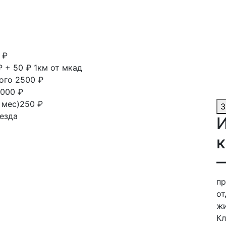
 ₽
₽ + 50 ₽ 1км от мкад
ного
2500 ₽
000 ₽
1 мес)250 ₽
З
езда
И
к
пр
от
жи
Кл