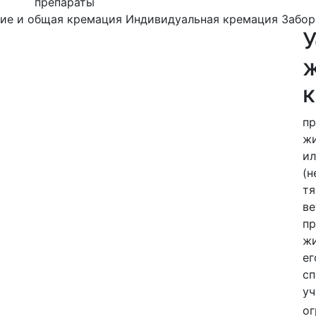
препараты
ие и общая кремация
Индивидуальная кремация
Забор
ж
пр
жи
ил
(н
тя
ве
пр
жи
ег
сп
уч
ог