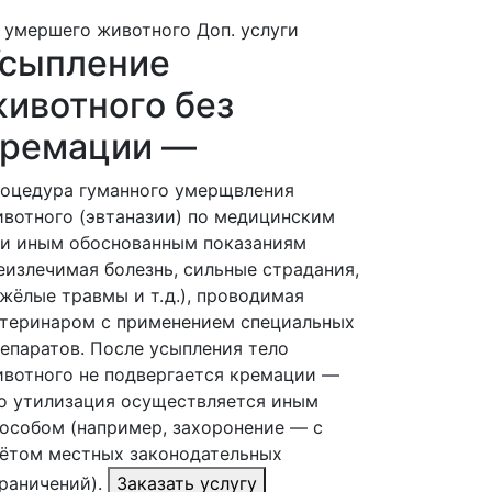
 умершего животного
Доп. услуги
Усыпление
ивотного без
кремации —
оцедура гуманного умерщвления
вотного (эвтаназии) по медицинским
и иным обоснованным показаниям
еизлечимая болезнь, сильные страдания,
жёлые травмы и т. д.), проводимая
теринаром с применением специальных
епаратов. После усыпления тело
вотного не подвергается кремации —
о утилизация осуществляется иным
особом (например, захоронение — с
ётом местных законодательных
раничений).
Заказать услугу