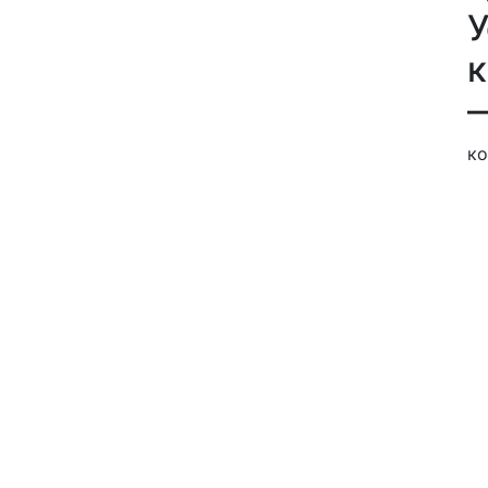
У
к
ко