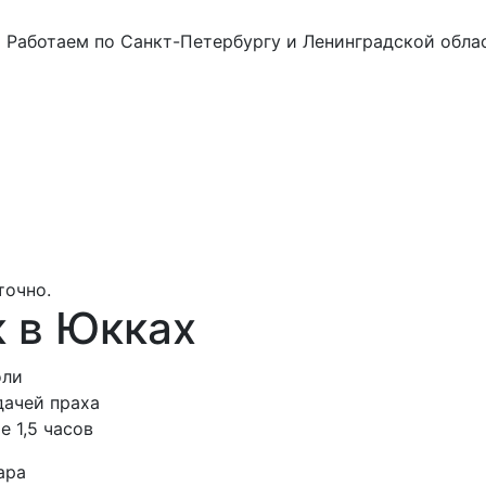
а
Работаем по Санкт-Петербургу и Ленинградской обла
точно.
 в Юкках
оли
дачей праха
е 1,5 часов
ара