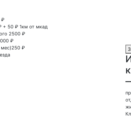
 ₽
₽ + 50 ₽ 1км от мкад
ного
2500 ₽
000 ₽
1 мес)250 ₽
З
езда
И
к
пр
от
жи
Кл