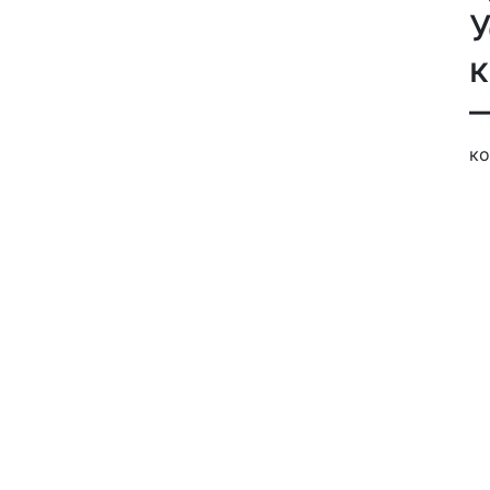
У
к
ко