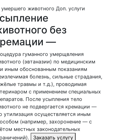
 умершего животного
Доп. услуги
Усыпление
ивотного без
кремации —
оцедура гуманного умерщвления
вотного (эвтаназии) по медицинским
и иным обоснованным показаниям
еизлечимая болезнь, сильные страдания,
жёлые травмы и т. д.), проводимая
теринаром с применением специальных
епаратов. После усыпления тело
вотного не подвергается кремации —
о утилизация осуществляется иным
особом (например, захоронение — с
ётом местных законодательных
раничений).
Заказать услугу