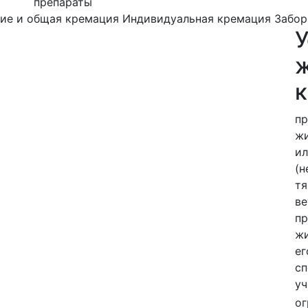
препараты
ие и общая кремация
Индивидуальная кремация
Забор
ж
пр
жи
ил
(н
тя
ве
пр
жи
ег
сп
уч
ог