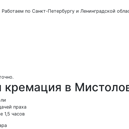
а
Работаем по Санкт-Петербургу и Ленинградской обла
точно.
 кремация в Мистоло
оли
дачей праха
е 1,5 часов
ара