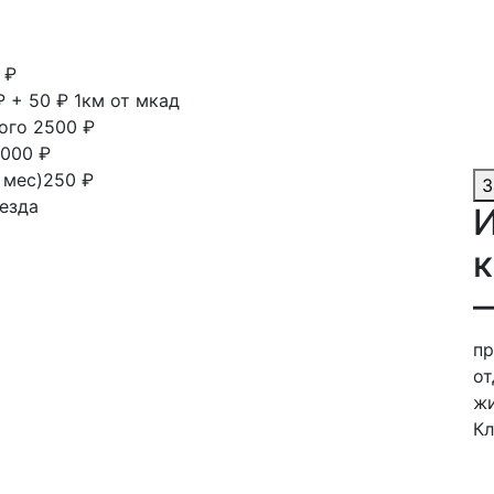
 ₽
₽ + 50 ₽ 1км от мкад
ного
2500 ₽
000 ₽
1 мес)250 ₽
З
езда
И
к
пр
от
жи
Кл